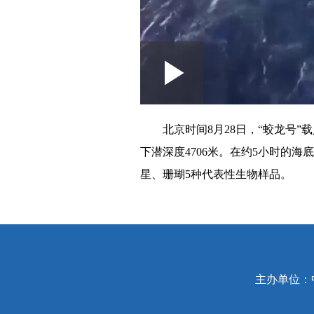
Play
0:00
/
--:--
Play
Video
北京时间8月28日，“蛟龙号
下潜深度4706米。在约5小时的
星、珊瑚5种代表性生物样品。
主办单位：