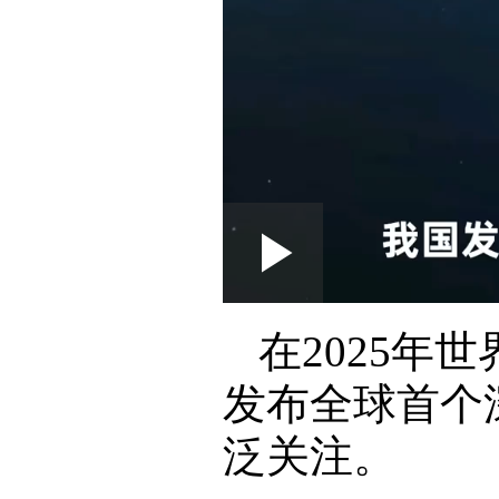
Loaded
:
Play
0:00
/
--:--
Play
5.33%
Video
在2025
发布全球首个
泛关注。